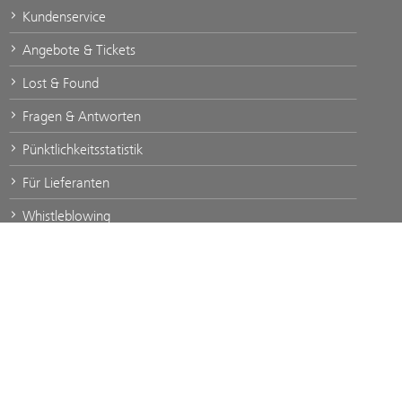
Kundenservice
Angebote & Tickets
Lost & Found
Fragen & Antworten
Pünktlichkeitsstatistik
Für Lieferanten
Whistleblowing
© 2026 ÖBB. Alle Rechte vorbehalten.
Drucken
Impressum
Barrierefreiheit
Datenschutz
Nutzungsbedingungen
Kontakt