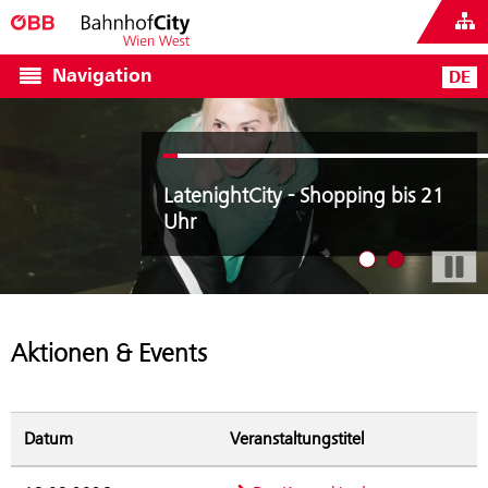
Navigation
DE
ENTDECKE DIE VIELFALT DER
ENTDECKE DIE VIELFALT DER BAHNH
LatenightCity - Shopping bis 21
BAHNHOFCITY
Uhr
Zeige Angebot 1
Zeige Angebo
Aktionen & Events
Datum
Veranstaltungstitel