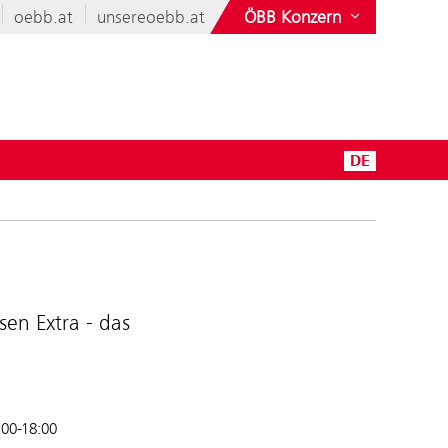
oebb.at
unsereoebb.at
ÖBB Konzern
DE
en Extra - das
:00-18:00