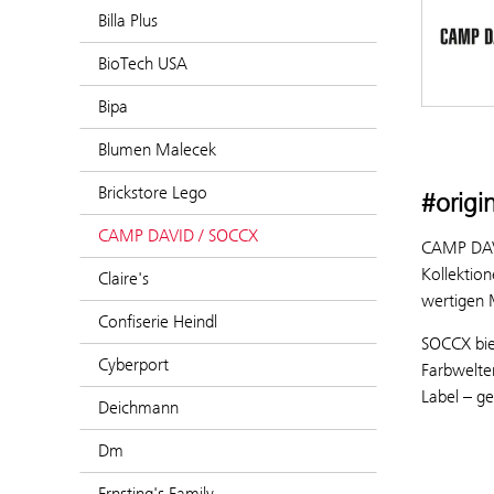
Billa Plus
BioTech USA
Bipa
Blumen Malecek
Brickstore Lego
#origi
CAMP DAVID / SOCCX
CAMP DAVI
Kollektion
Claire's
wertigen M
Confiserie Heindl
SOCCX bie
Cyberport
Farbwelten
Label – ge
Deichmann
Dm
Ernsting's Family