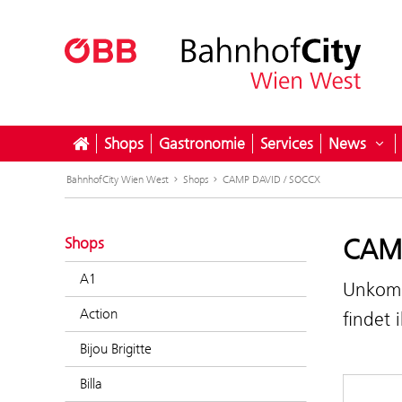
Shops
Gastronomie
Services
News
Unt
BahnhofCity Wien West
Shops
CAMP DAVID / SOCCX
CAMP
Shops
A1
Unkomp
Action
findet
Bijou Brigitte
Billa