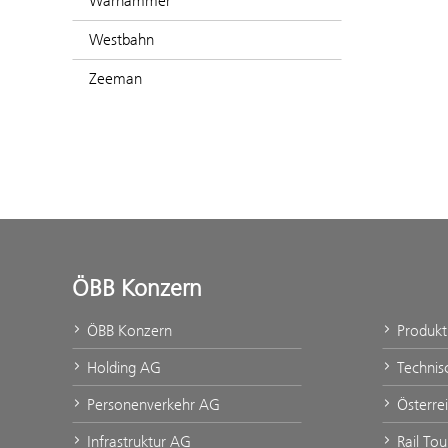
Warhammer
Westbahn
Zeeman
ÖBB Konzern
ÖBB Konzern
Produk
Holding AG
Technis
Personenverkehr AG
Österre
Infrastruktur AG
Rail To