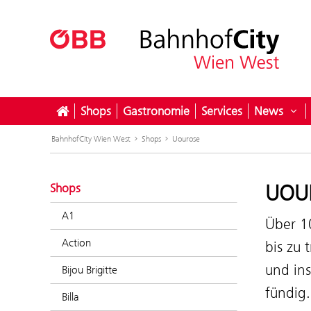
Shops
Gastronomie
Services
News
Unt
BahnhofCity Wien West
Shops
Uourose
UOU
Shops
A1
Über 1
Action
bis zu 
und ins
Bijou Brigitte
fündig
Billa