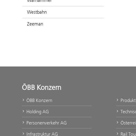
Warhammer
Westbahn
Zeeman
ÖBB Konzern
ÖBB Konzern
Produk
Holding AG
Technis
Personenverkehr AG
Österre
Infrastruktur AG
Rail To