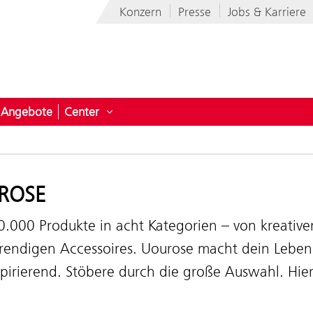
Konzern
Presse
Jobs & Karriere
Angebote
Center
ermenü öffnen für News
Untermenü öffnen für Center
ROSE
0.000 Produkte in acht Kategorien – von kreative
trendigen Accessoires. Uourose macht dein Leben
pirierend. Stöbere durch die große Auswahl. Hier
.