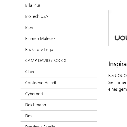
Billa Plus
BioTech USA
Bipa
Blumen Malecek
Brickstore Lego
CAMP DAVID / SOCCX
Inspir
Claire's
Bei UOUORO
Sie immer 
Confiserie Heindl
eines geme
Cyberport
Deichmann
Dm
Ernsting's Family