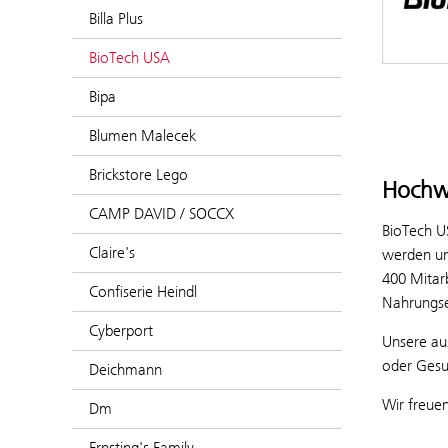
Billa Plus
BioTech USA
Bipa
Blumen Malecek
Brickstore Lego
Hochw
CAMP DAVID / SOCCX
BioTech US
Claire's
werden unt
400 Mitar
Confiserie Heindl
Nahrungse
Cyberport
Unsere au
oder Gesu
Deichmann
Wir freue
Dm
Ernsting's Family