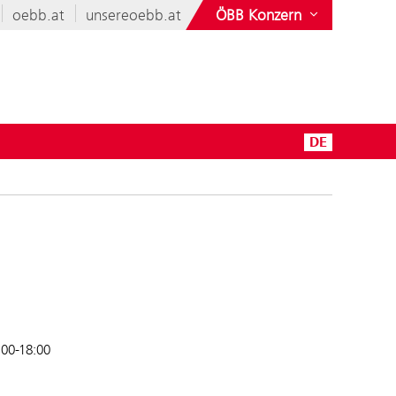
oebb.at
unsereoebb.at
ÖBB Konzern
DE
:00-18:00