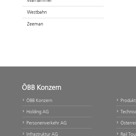
Warhammer
Westbahn
Zeeman
ÖBB Konzern
ÖBB Konzern
Produk
Holding AG
Technis
Personenverkehr AG
Österre
Infrastruktur AG
Rail To