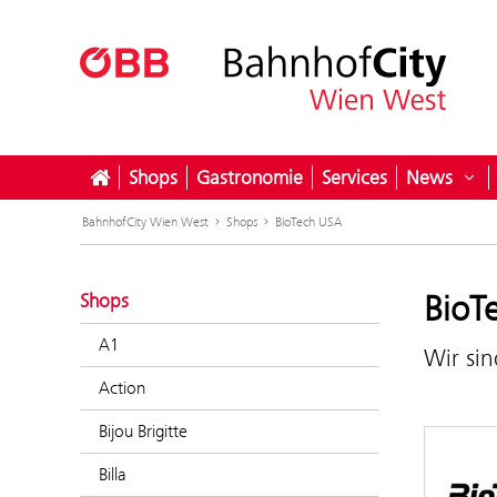
Shops
Gastronomie
Services
News
Unt
BahnhofCity Wien West
Shops
BioTech USA
BioT
Shops
A1
Wir si
Action
Bijou Brigitte
Billa